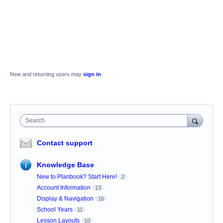
New and returning users may
sign in
Search
Contact support
Knowledge Base
New to Planbook? Start Here!
2
Account Information
13
Display & Navigation
16
School Years
11
Lesson Layouts
10