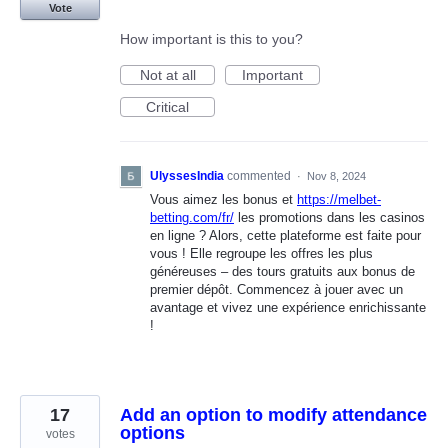
Vote
How important is this to you?
Not at all
Important
Critical
UlyssesIndia
commented
·
Nov 8, 2024
Vous aimez les bonus et
https://melbet-
betting.com/fr/
les promotions dans les casinos
en ligne ? Alors, cette plateforme est faite pour
vous ! Elle regroupe les offres les plus
généreuses – des tours gratuits aux bonus de
premier dépôt. Commencez à jouer avec un
avantage et vivez une expérience enrichissante
!
17
Add an option to modify attendance
options
votes